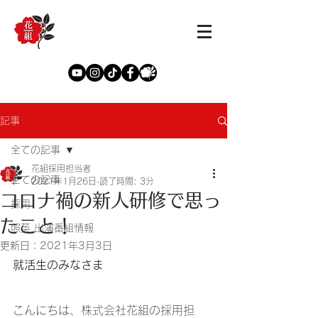
記事
全ての記事
花組採用担当者
全ての記事
2021年1月26日
読了時間: 3分
コロナ禍の新人研修で思っ
採用
たこと！
照英 出演番組情報
更新日：
2021年3月3日
就活生のみなさま
こんにちは、株式会社花組の採用担