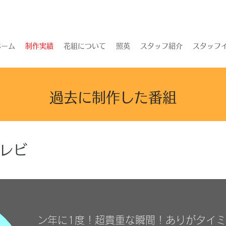
ホーム
制作実績
花組について
照英
スタッフ紹介
スタッフイ
過去に制作した番組
レビ
ン年に1度！超貴重な瞬間！ありがタイ