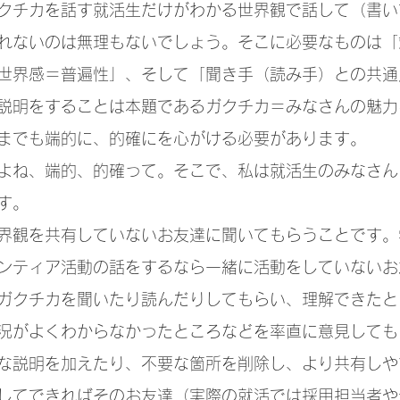
クチカを話す就活生だけがわかる世界観で話して（書い
れないのは無理もないでしょう。そこに必要なものは「
世界感＝普遍性」、そして「聞き手（読み手）との共通
説明をすることは本題であるガクチカ＝みなさんの魅力
までも端的に、的確にを心がける必要があります。
よね、端的、的確って。そこで、私は就活生のみなさん
す。
界観を共有していないお友達に聞いてもらうことです。
ンティア活動の話をするなら一緒に活動をしていないお
ガクチカを聞いたり読んだりしてもらい、理解できたと
況がよくわからなかったところなどを率直に意見しても
な説明を加えたり、不要な箇所を削除し、より共有しや
してできればそのお友達（実際の就活では採用担当者や