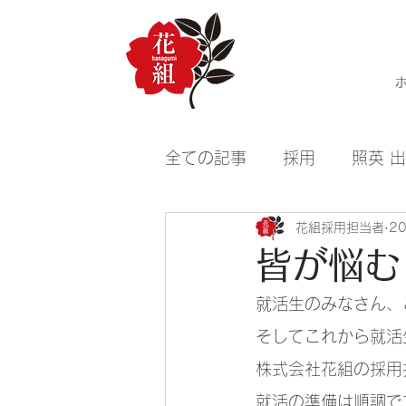
全ての記事
採用
照英 
花組採用担当者
2
皆が悩む
就活生のみなさん、
そしてこれから就活
株式会社花組の採用
就活の準備は順調で