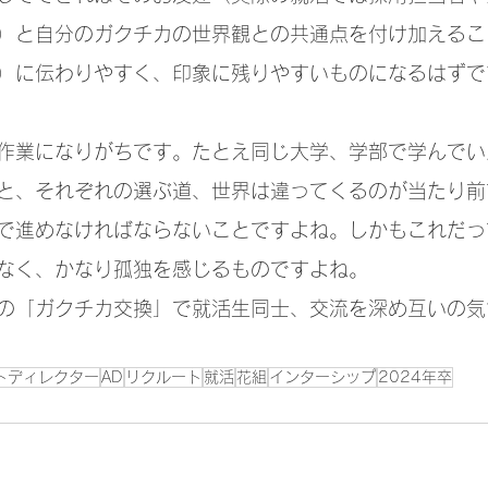
）と自分のガクチカの世界観との共通点を付け加えるこ
）に伝わりやすく、印象に残りやすいものになるはずで
作業になりがちです。たとえ同じ大学、学部で学んでい
と、それぞれの選ぶ道、世界は違ってくるのが当たり前
で進めなければならないことですよね。しかもこれだっ
なく、かなり孤独を感じるものですよね。
の「ガクチカ交換」で就活生同士、交流を深め互いの気
トディレクター
AD
リクルート
就活
花組
インターシップ
2024年卒