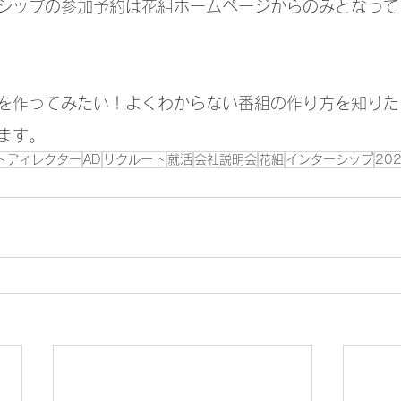
シップの参加予約は花組ホームページからのみとなって
を作ってみたい！よくわからない番組の作り方を知りた
ます。
トディレクター
AD
リクルート
就活
会社説明会
花組
インターシップ
20