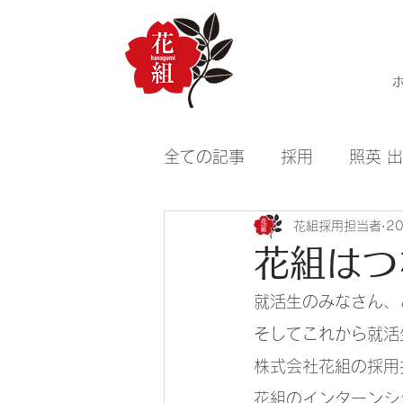
全ての記事
採用
照英 
花組採用担当者
2
花組はつ
就活生のみなさん、
そしてこれから就活
株式会社花組の採用
花組のインターンシ