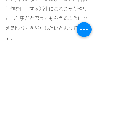
制作を目指す就活生にこれこそがやり
たい仕事だと思ってもらえるようにで
きる限り力を尽くしたいと思っていま
す。
その中で番組制作という仕事、そして
花組という会社を選んでいただけたら
うれしいなと願うばかりです。
さて、花組は選考の真っ最中。
今年の選考ではどんな就活生のみなさ
んとお会いできるのか、そしてどんな
お話を聞けるのか、今からとても楽し
みです。