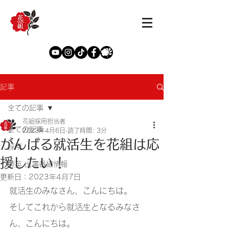
記事
全ての記事
花組採用担当者
全ての記事
2023年4月6日
読了時間: 3分
がんばる就活生を花組は応
採用
援したい！
照英 出演番組情報
更新日：
2023年4月7日
就活生のみなさん、こんにちは。
そしてこれから就活生となるみなさ
ん、こんにちは。