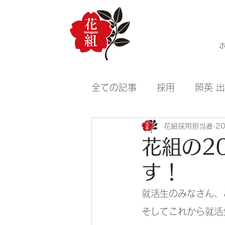
全ての記事
採用
照英 
花組採用担当者
2
花組の2
す！
就活生のみなさん、
そしてこれから就活