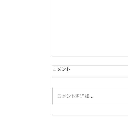
コメント
コメントを追加…
花組で先輩訪問＆インタビュ
ーしませんか？